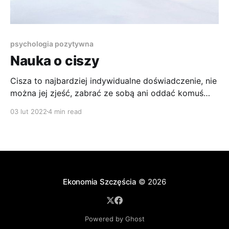
psychologia pozytywna
Nauka o ciszy
Cisza to najbardziej indywidualne doświadczenie, nie
można jej zjeść, zabrać ze sobą ani oddać komuś
innemu. Trudno się nią chwalić.
03 lut 2022
4 min read
Ekonomia Szczęścia
© 2026
Powered by Ghost