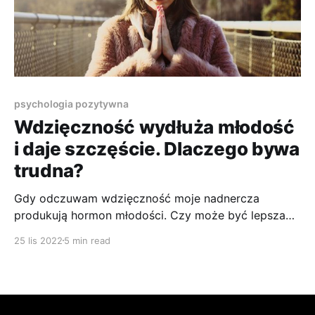
psychologia pozytywna
Wdzięczność wydłuża młodość
i daje szczęście. Dlaczego bywa
trudna?
Gdy odczuwam wdzięczność moje nadnercza
produkują hormon młodości. Czy może być lepsza
zachęta do bycia wdzięcznym? Dlaczego więc wielu
25 lis 2022
5 min read
z nas jej nie czuje? Dlaczego jej nie okazujemy?
Suplementy diety wspierające utrzymanie równowagi
hormonalnej jej nie zastąpią.