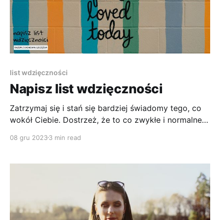
list wdzięczności
Napisz list wdzięczności
Zatrzymaj się i stań się bardziej świadomy tego, co
wokół Ciebie. Dostrzeż, że to co zwykłe i normalne
nie jest Ci po prostu dane. Poczuj wdzięczność, a
08 gru 2023
3 min read
potem ją wyraź.