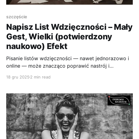
szczęście
Napisz List Wdzięczności – Mały
Gest, Wielki (potwierdzony
naukowo) Efekt
Pisanie listów wdzięczności — nawet jednorazowo i
online — może znacząco poprawić nastrój i
pozytywne emocje. Najsilniej działa u osób z
18 gru 2025
2 min read
trudniejszymi relacjami rodzinnymi lub silnym
nastawieniem na więzi.