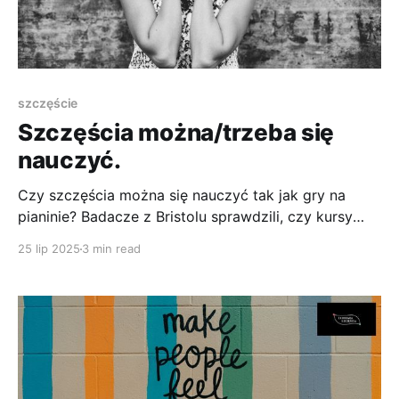
szczęście
Szczęścia można/trzeba się
nauczyć.
Czy szczęścia można się nauczyć tak jak gry na
pianinie? Badacze z Bristolu sprawdzili, czy kursy
dobrostanu naprawdę działają — i co najważniejsze,
25 lip 2025
3 min read
czy efekty zostają z nami na dłużej.