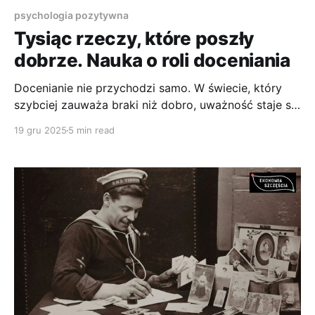
psychologia pozytywna
Tysiąc rzeczy, które poszły
dobrze. Nauka o roli doceniania
Docenianie nie przychodzi samo. W świecie, który
szybciej zauważa braki niż dobro, uważność staje się
wysiłkiem. A jednak to właśnie ona — jak pokazują
19 gru 2025
5 min read
badania — wzmacnia szczęście, relacje i dobrostan
w codziennym życiu.