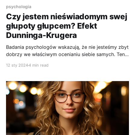
psychologia
Czy jestem nieświadomym swej
głupoty głupcem? Efekt
Dunninga-Krugera
Badania psychologów wskazują, że nie jesteśmy zbyt
dobrzy we właściwym ocenianiu siebie samych. Ten
nasz brak precyzji, zwykle przyjmuje formę
12 sty 2024
4 min read
wychylenia w kierunku pozytywnym.