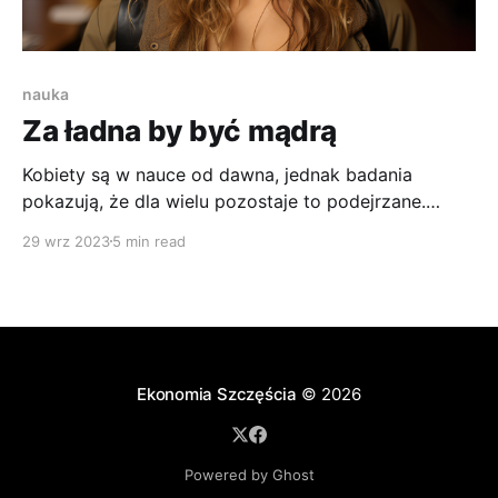
nauka
Za ładna by być mądrą
Kobiety są w nauce od dawna, jednak badania
pokazują, że dla wielu pozostaje to podejrzane.
Bycie atrakcyjną kobietą i dobrym naukowcem wielu
29 wrz 2023
5 min read
osobom wydaje się do siebie nie pasować.
Ekonomia Szczęścia
© 2026
Powered by Ghost