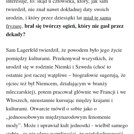
interesuje, to: skąd u człowieka, który, jak sam
twierdził, nie znał nawet dokładnej daty swoich
urodzin, i który przez dziesiątki lat
miał tę samą
brał się twórczy ogień, który nie gasł przez
fryzurę
,
dekady?
Sam Lagerfeld twierdził, że powodem było jego życie
pomiędzy kulturami. Przekonywał wszystkich, że
urodził się w rodzinie Niemki i Szweda (choć to
ostatnie jest raczej wątpliwe – biografowie sugerują, że
ojciec też był Niemcem, działającym w branży
mleczarskiej), potem pracował głównie we Francji i we
Włoszech, nieustannie kursując między krajami i
kulturami. Otwarcie mówił o sobie jako o
„jednoosobowym międzynarodowym fenomenie
mody”. Może i uprawiał kult jednostki - wielbił samego
siebie - to nie ulega wątpliwości, że wielokulturowość