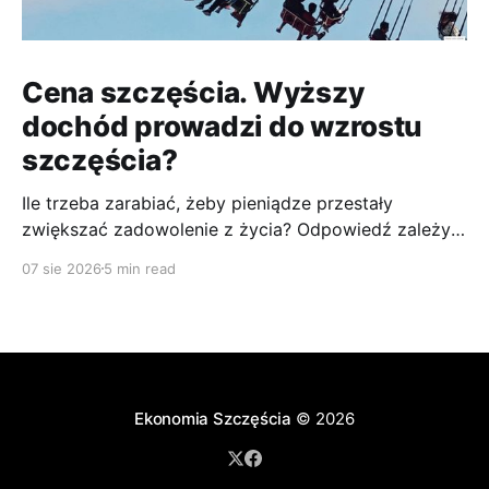
Cena szczęścia. Wyższy
dochód prowadzi do wzrostu
szczęścia?
Ile trzeba zarabiać, żeby pieniądze przestały
zwiększać zadowolenie z życia? Odpowiedź zależy
od kraju, miasta i kosztów życia. Najnowsze
07 sie 2026
5 min read
wyliczenia podają bardzo konkretne kwoty, ale warto
pamiętać, że szczęście nie ma jednego cennika.
Bardzo konkretną cenę może mieć natomiast brak
pieniędzy.
Ekonomia Szczęścia
© 2026