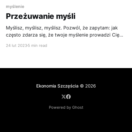
myślenie
Przeżuwanie myśli
Myślisz, myślisz, myślisz. Pozwól, że zapytam: jak
często zdarza się, że twoje myślenie prowadzi Cię
do bycia szczęśliwym? Roztrząsanie, wnikanie,
24 lut 2023
5 min read
przemyśliwanie, a może po prostu bicie się z
myślami – nazwij to jak chcesz – to wysiłek, za który
zapłatą jest niepewność, strach, poczucie
zagrożenia.
Ekonomia Szczęścia
© 2026
Powered by Ghost