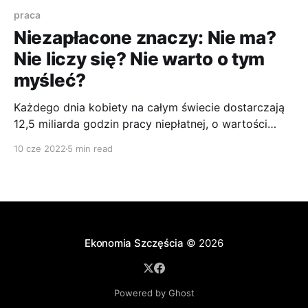
praca
Niezapłacone znaczy: Nie ma?
Nie liczy się? Nie warto o tym
myśleć?
Każdego dnia kobiety na całym świecie dostarczają
12,5 miliarda godzin pracy niepłatnej, o wartości
większej niż dochód największych światowych
10 cze 2022
5 min read
koncernów. Jeżeli przeliczymy to na pełnoetatowe
zatrudnienie to otrzymamy 1,5 miliarda osób
pracujących osiem godzin dziennie bez
wynagrodzenia.
Ekonomia Szczęścia
© 2026
Powered by Ghost