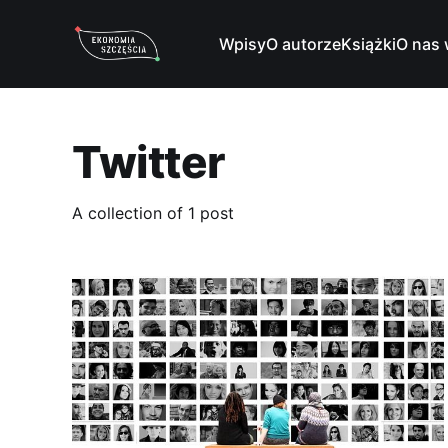
Wpisy
O autorze
Książki
O nas 
Twitter
A collection of 1 post