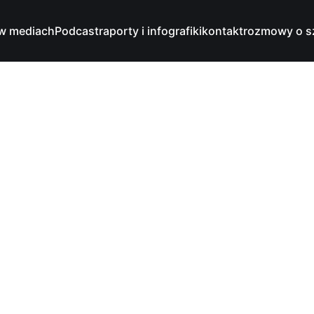
w mediach
Podcast
raporty i infografiki
kontakt
rozmowy o s