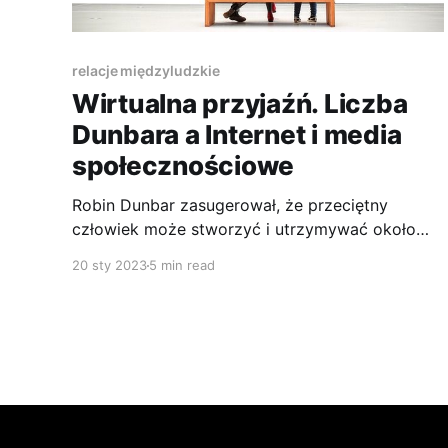
relacje międzyludzkie
Wirtualna przyjaźń. Liczba
Dunbara a Internet i media
społecznościowe
Robin Dunbar zasugerował, że przeciętny
człowiek może stworzyć i utrzymywać około
150 relacji międzyludzkich. Co to nam mówi o
20 sty 2023
5 min read
tym, co łączy nas z ludźmi na Facebooku czy
Twitterze?