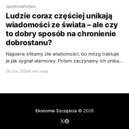
społeczeństwo
Ludzie coraz częściej unikają
wiadomości ze świata – ale czy
to dobry sposób na chronienie
dobrostanu?
Najpierw klikamy złe wiadomości, bo mózg traktuje
je jak sygnał alarmowy. Potem zaczynamy ich unikać,
bo alarm, który wyje bez przerwy, przestaje
26 cze 2026
6 min read
mobilizować — zaczyna wykańczać.
Ekonomia Szczęścia
© 2026