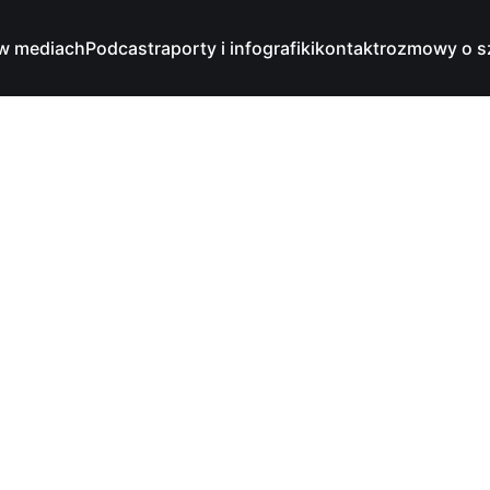
w mediach
Podcast
raporty i infografiki
kontakt
rozmowy o s