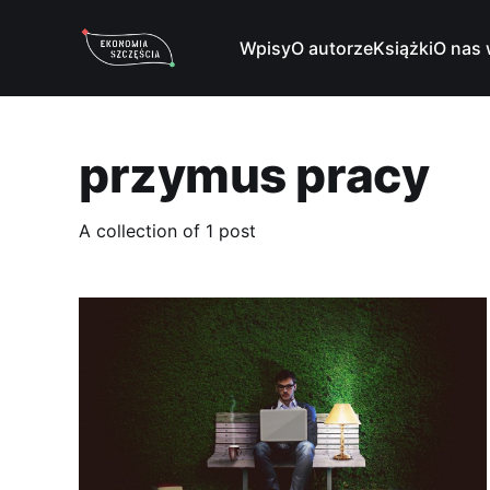
Wpisy
O autorze
Książki
O nas 
przymus pracy
A collection of 1 post