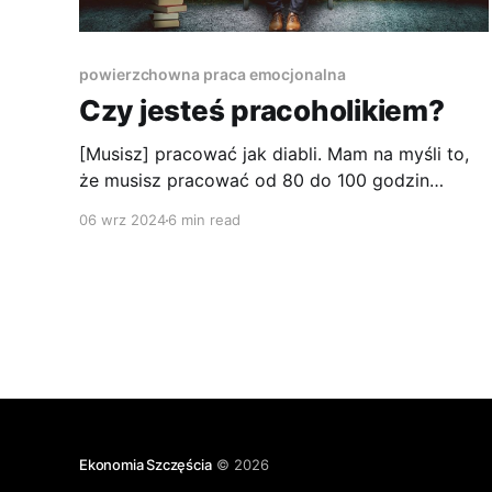
powierzchowna praca emocjonalna
Czy jesteś pracoholikiem?
[Musisz] pracować jak diabli. Mam na myśli to,
że musisz pracować od 80 do 100 godzin
tygodniowo. [To] zwiększa szanse na sukces.
06 wrz 2024
6 min read
Jeśli inni ludzie pracują 40 godzin, a ty 100, to
nawet jeśli robisz to samo, wiesz, że w cztery
miesiące osiągniesz to, co im zajmuje rok". Elon
Musk.
Ekonomia Szczęścia
© 2026