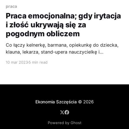
praca
Praca emocjonalna; gdy irytacja
i złość ukrywają się za
pogodnym obliczem
Co łączy kelnerkę, barmana, opiekunkę do dziecka,
klauna, lekarza, stand-upera nauczycielkę i
księżniczkę Elsę w Disney World? Wszyscy oni
10 mar 2023
5 min read
wykonują pracę emocjonalną; ukrywają swoje
uczucia prawdziwe uczucia, bo tego się od nich
oczekuje.
Ekonomia Szczęścia
© 2026
Powered by Ghost