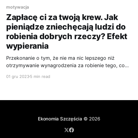
motywacja
Zapłacę ci za twoją krew. Jak
pieniądze zniechęcają ludzi do
robienia dobrych rzeczy? Efekt
wypierania
Przekonanie o tym, że nie ma nic lepszego niż
otrzymywanie wynagrodzenia za robienie tego, co
się kocha, jest po prostu błędne.
01 gru 2023
5 min read
Ekonomia Szczęścia
© 2026