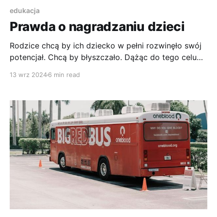
edukacja
Prawda o nagradzaniu dzieci
Rodzice chcą by ich dziecko w pełni rozwinęło swój
potencjał. Chcą by błyszczało. Dążąc do tego celu
obiecują nagrody za wyniki w nauce, ale czy
13 wrz 2024
6 min read
nagradzanie za oceny jest dobre? A może
przeciwnie? Może szkodzi?