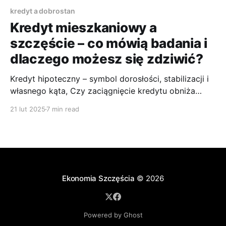
kredyt a dobrostan
Kredyt mieszkaniowy a
szczęście – co mówią badania i
dlaczego możesz się zdziwić?
Kredyt hipoteczny – symbol dorosłości, stabilizacji i
własnego kąta, Czy zaciągnięcie kredytu obniża
jakość życia, a jego spłata przynosi ulgę? A może to
21 lut 2025
7 min read
wszystko jest bardziej skomplikowane? Sprawdziłem
badania, przeprowadziłem własną analizę i... wyniki
mnie zaskoczyły
Ekonomia Szczęścia
© 2026
Powered by Ghost