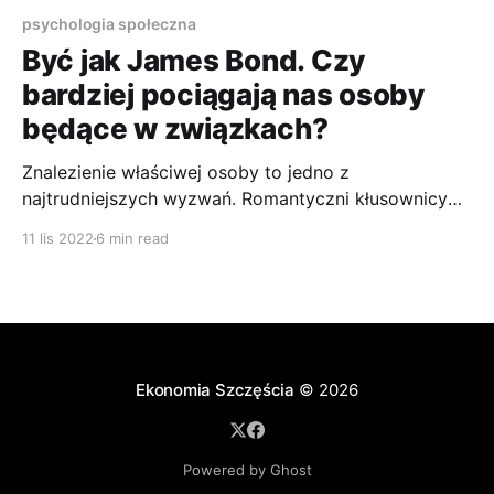
psychologia społeczna
Być jak James Bond. Czy
bardziej pociągają nas osoby
będące w związkach?
Znalezienie właściwej osoby to jedno z
najtrudniejszych wyzwań. Romantyczni kłusownicy
nie idą na łatwiznę.
11 lis 2022
6 min read
Ekonomia Szczęścia
© 2026
Powered by Ghost