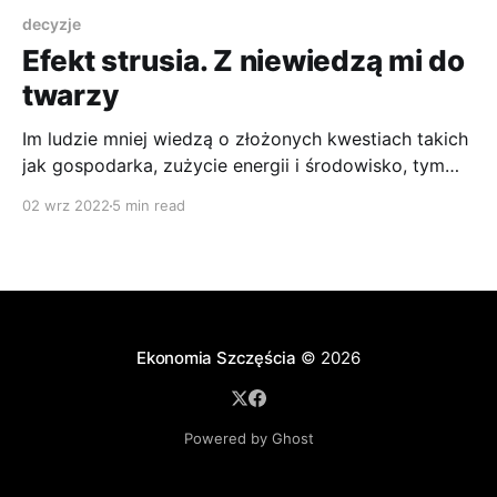
decyzje
Efekt strusia. Z niewiedzą mi do
twarzy
Im ludzie mniej wiedzą o złożonych kwestiach takich
jak gospodarka, zużycie energii i środowisko, tym
bardziej chcą uniknąć bycia poinformowanym.
02 wrz 2022
5 min read
Ekonomia Szczęścia
© 2026
Powered by Ghost