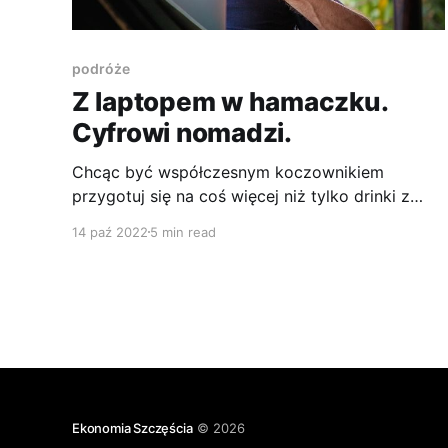
podróże
Z laptopem w hamaczku.
Cyfrowi nomadzi.
Chcąc być współczesnym koczownikiem
przygotuj się na coś więcej niż tylko drinki z
palemką i beach party. Przygotuj się na
14 paź 2022
5 min read
wyzwanie.
Ekonomia Szczęścia
© 2026