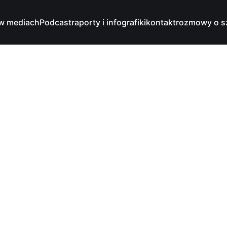
w mediach
Podcast
raporty i infografiki
kontakt
rozmowy o s