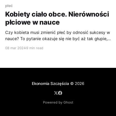
płeć
Kobiety ciało obce. Nierówności
płciowe w nauce
Czy kobieta musi zmienić płeć by odnosić sukcesy w
nauce? To pytanie okazuje się nie być aż tak głupie,
jakby się wydawało w pierwszym momencie.
08 mar 2024
9 min read
Ekonomia Szczęścia
© 2026
Powered by Ghost