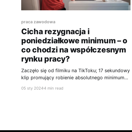
praca zawodowa
Cicha rezygnacja i
poniedziałkowe minimum – o
co chodzi na współczesnym
rynku pracy?
Zaczęło się od filmiku na TikToku; 17 sekundowy
klip promujący robienie absolutnego minimum
wywołał zachwyt. Tak naprawdę jednak to nic
05 sty 2024
4 min read
nowego, a konsekwencje podążania za trendem
mogą okazać się rozczarowujące.