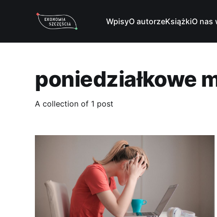
Wpisy
O autorze
Książki
O nas 
poniedziałkowe
A collection of 1 post