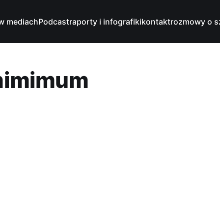
w mediach
Podcast
raporty i infografiki
kontakt
rozmowy o s
 mimimum