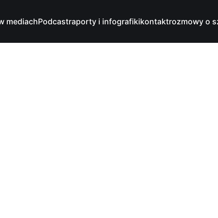
w mediach
Podcast
raporty i infografiki
kontakt
rozmowy o s