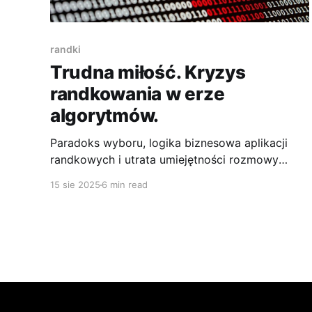
randki
Trudna miłość. Kryzys
randkowania w erze
algorytmów.
Paradoks wyboru, logika biznesowa aplikacji
randkowych i utrata umiejętności rozmowy
twarzą w twarz sprawiają, że szukanie miłości
15 sie 2025
6 min read
jest trudniejsze niż kiedykolwiek.