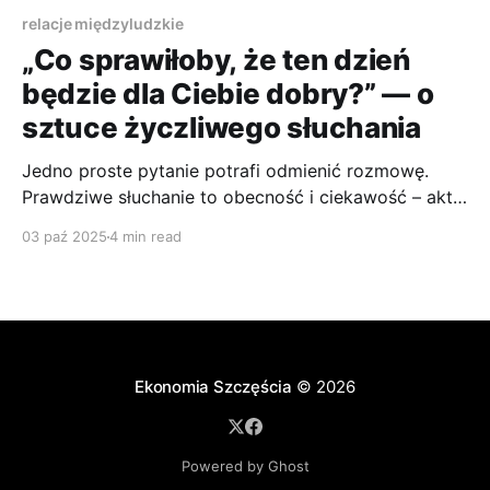
relacje międzyludzkie
„Co sprawiłoby, że ten dzień
będzie dla Ciebie dobry?” — o
sztuce życzliwego słuchania
Jedno proste pytanie potrafi odmienić rozmowę.
Prawdziwe słuchanie to obecność i ciekawość – akt
życzliwości, który buduje więzi i daje siłę w
03 paź 2025
4 min read
codziennym życiu.
Ekonomia Szczęścia
© 2026
Powered by Ghost