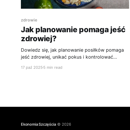
zdrowie
Jak planowanie pomaga jeść
zdrowiej?
Dowiedz się, jak planowanie posiłków pomaga
jeść zdrowiej, unikać pokus i kontrolować
impulsy. Psychologia wyborów żywieniowych w
17 paź 2025
5 min read
praktyce.
Ekonomia Szczęścia
© 2026