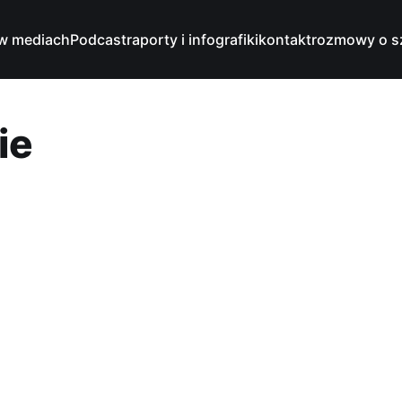
w mediach
Podcast
raporty i infografiki
kontakt
rozmowy o s
ie