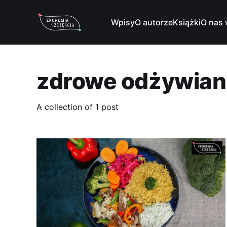
Wpisy
O autorze
Książki
O nas 
zdrowe odżywian
A collection of 1 post