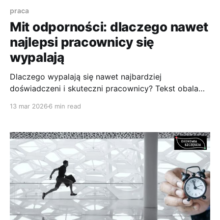
praca
Mit odporności: dlaczego nawet
najlepsi pracownicy się
wypalają
Dlaczego wypalają się nawet najbardziej
doświadczeni i skuteczni pracownicy? Tekst obala
mit „odporności”, pokazuje dane o skali wypalenia,
13 mar 2026
6 min read
wyjaśnia model JD‑R oraz wskazuje, dlaczego
problem nie leży wyłącznie w pracowniku ani
wyłącznie w organizacji, lecz w relacji między
wymaganiami a zasobami.