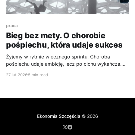
praca
Bieg bez mety. O chorobie
pośpiechu, która udaje sukces
Żyjemy w rytmie wiecznego sprintu. Choroba
pośpiechu udaje ambicję, lecz po cichu wykańcza.
Jak ją rozpoznać i odzyskać kontrolę nad własnym
27 lut 2026
5 min read
czasem?
Ekonomia Szczęścia
© 2026