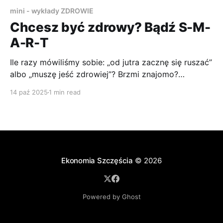
mini - wykłady ZDROWIE
Chcesz być zdrowy? Bądź S-M-
A-R-T
Ile razy mówiliśmy sobie: „od jutra zacznę się ruszać”
albo „muszę jeść zdrowiej”? Brzmi znajomo?
Niestety, takie ogólne deklaracje rzadko prowadzą
14 paź 2025
1 min read
do trwałych zmian. Dlaczego? Bo brakuje im
konkretu, planu i terminu. I tu właśnie wkracza
zasada SMART.
Ekonomia Szczęścia
© 2026
Powered by Ghost