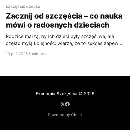
szczęście dzecka
Zacznij od szczęścia – co nauka
mówi o radosnych dzieciach
Rodzice marzą, by ich dzieci były szczęśliwe, ale
często mylą kolejność: wierzą, że to sukces zapewni
radość. Tymczasem najnowsze badania pokazują coś
10 paź 2025
5 min read
odwrotnego – to szczęście w dzieciństwie jest
paliwem dla przyszłych osiągnięć, a jego korzenie
sięgają już okresu niemowlęcego.
Ekonomia Szczęścia
© 2026
Powered by Ghost