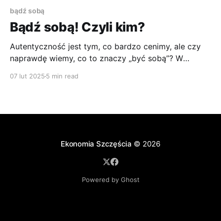
bądź sobą
Bądź sobą! Czyli kim?
Autentyczność jest tym, co bardzo cenimy, ale czy
naprawdę wiemy, co to znaczy „być sobą”? W
świecie pełnym społecznych oczekiwań i cyfrowych
07 lut 2025
5 min read
iluzji granica między prawdą a kreacją staje się coraz
bardziej rozmyta.
Ekonomia Szczęścia
© 2026
Powered by Ghost