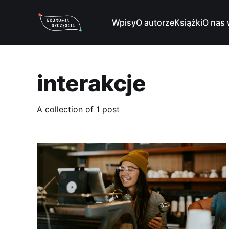
Wpisy
O autorze
Książki
O nas 
interakcje
A collection of 1 post