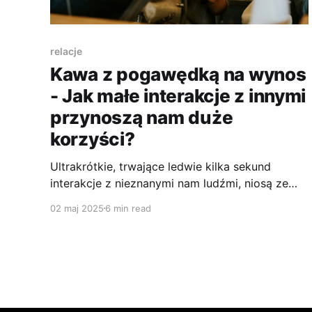
relacje
Kawa z pogawędką na wynos
- Jak małe interakcje z innymi
przynoszą nam duże
korzyści?
Ultrakrótkie, trwające ledwie kilka sekund
interakcje z nieznanymi nam ludźmi, niosą ze
sobą pozytywne skutki dla naszego
02 maj 2025
6 min read
samopoczucia szczególnie wśród …
introwertyków.