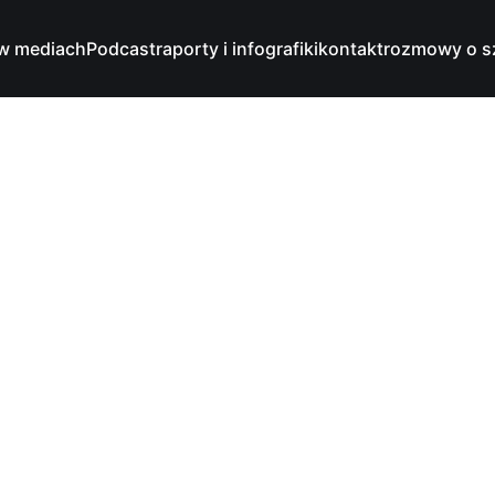
w mediach
Podcast
raporty i infografiki
kontakt
rozmowy o s