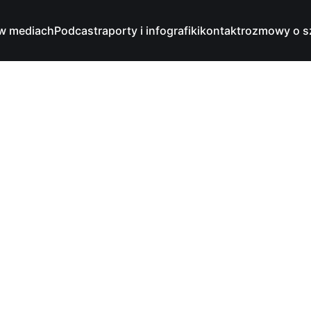
w mediach
Podcast
raporty i infografiki
kontakt
rozmowy o s