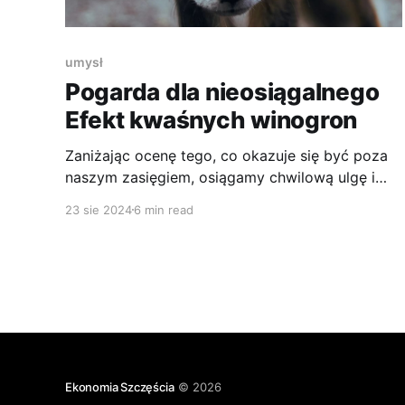
umysł
Pogarda dla nieosiągalnego
Efekt kwaśnych winogron
Zaniżając ocenę tego, co okazuje się być poza
naszym zasięgiem, osiągamy chwilową ulgę i
tworzymy żyzną glebę, dla poczucia niższości i
23 sie 2024
6 min read
upokorzenia.
Ekonomia Szczęścia
© 2026